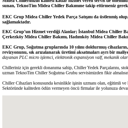
Midea Chillerinizin kalitesi kadar hizmet veren servis de önemlid
sunan, TeknoTim Midea Chiller Bakımıne takip ettirmeniz gereki
EKC Grup Midea Chiller Yedek Parça Satışını da üstlenmiş olup,
sağlamaktadır.
EKC Grup’un Hizmet verdiği Alanlar; İstanbul Midea Chiller Ba
Çerkezköy Midea Chiller Bakımı, Hadımköy Midea Chiller Bakımı
EKC Grup, Soğutma gruplarında 10 yılını doldurmuş cihazların, yı
revizyonunu, sık arızalanarak üretimi aksatmaları ayrı bir maliye
dayanan PLC micro işlemci, elektronik expansiyon valf, mekanik olar
Chilleriniz için gerekli donanıma sahip, Chiller Yedek Parçalarını, s
uzman TeknoTim Chiller Soğutma Grubu servisimizden fikir almalısın
Chiller Cihazları konusunda kesinlikle işinin uzmanı olan, eğitimli ve 
Sektöründe kaliteden ödün vermeyen öncü firmalar ile yolunuza devam