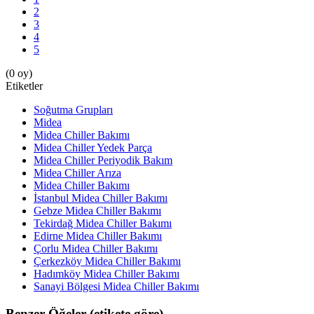
2
3
4
5
(0 oy)
Etiketler
Soğutma Grupları
Midea
Midea Chiller Bakımı
Midea Chiller Yedek Parça
Midea Chiller Periyodik Bakım
Midea Chiller Arıza
Midea Chiller Bakımı
İstanbul Midea Chiller Bakımı
Gebze Midea Chiller Bakımı
Tekirdağ Midea Chiller Bakımı
Edirne Midea Chiller Bakımı
Çorlu Midea Chiller Bakımı
Çerkezköy Midea Chiller Bakımı
Hadımköy Midea Chiller Bakımı
Sanayi Bölgesi Midea Chiller Bakımı
Benzer Öğeler (etikete göre)