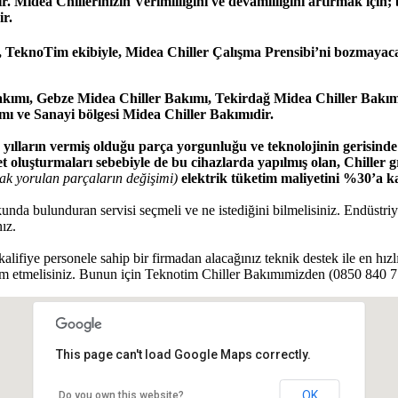
ir. Midea Chillerinizin Verimliliğini ve devamlılığını artırmak içi
r.
 TeknoTim ekibiyle, Midea Chiller Çalışma Prensibi’ni bozmayacak
kımı, Gebze Midea Chiller Bakımı, Tekirdağ Midea Chiller Bakım
 ve Sanayi bölgesi Midea Chiller Bakımıdir.
lların vermiş olduğu parça yorgunluğu ve teknolojinin gerisinde k
t oluşturmaları sebebiyle de bu cihazlarda yapılmış olan, Chiller 
ak yorulan parçaların değişimi)
elektrik tüketim maliyetini %30’a ka
tokunda bulunduran servisi seçmeli ve ne istediğini bilmelisiniz. Endüst
ız.
kalifiye personele sahip bir firmadan alacağınız teknik destek ile en hız
 etmelisiniz. Bunun için Teknotim Chiller Bakımımizden (0850 840 7 3
This page can't load Google Maps correctly.
OK
Do you own this website?