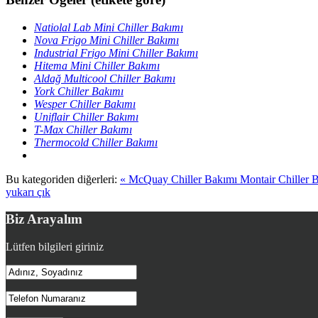
Natiolal Lab Mini Chiller Bakımı
Nova Frigo Mini Chiller Bakımı
Industrial Frigo Mini Chiller Bakımı
Hitema Mini Chiller Bakımı
Aldağ Multicool Chiller Bakımı
York Chiller Bakımı
Wesper Chiller Bakımı
Uniflair Chiller Bakımı
T-Max Chiller Bakımı
Thermocold Chiller Bakımı
Bu kategoriden diğerleri:
« McQuay Chiller Bakımı
Montair Chiller 
yukarı çık
Biz Arayalım
Lütfen bilgileri giriniz