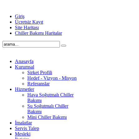
Giriş
Ücretsiz Kayıt
Site Haritası
Chiller Bakımı Haritalar
Anasayfa
Kurumsal
Şirket Profili
Hedef - Vizyon - Misyon
Referanslar
Hizmetler
Hava Soğutmalı Chiller
Bakımı
Su Soğutmalı Chiller
Bakımı
Mini Chiller Bakımı
İmalatlar
Servis Talep
Mesleki