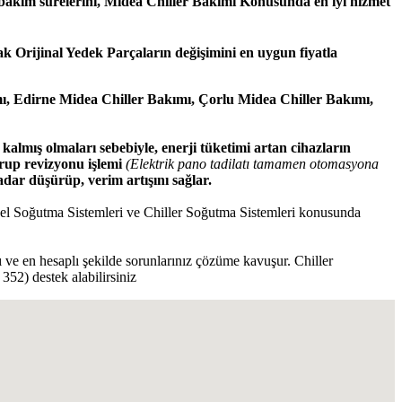
n; bakım sürelerini, Midea Chiller Bakımı Konusunda en iyi hizmet
 Orijinal Yedek Parçaların değişimini en uygun fiyatla
ı, Edirne Midea Chiller Bakımı, Çorlu Midea Chiller Bakımı,
almış olmaları sebebiyle, enerji tüketimi artan cihazların
grup revizyonu işlemi
(Elektrik pano tadilatı tamamen otomasyona
dar düşürüp, verim artışını sağlar.
riyel Soğutma Sistemleri ve Chiller Soğutma Sistemleri konusunda
lı ve en hesaplı şekilde sorunlarınız çözüme kavuşur. Chiller
52) destek alabilirsiniz