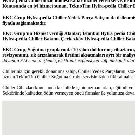
Hyfra-pedia Chillerinizin kalitesi kadar hizmet veren servis de ön
Konusunda en iyi hizmet sunan, TeknoTim Hyfra-pedia Chiller Ba
EKC Grup Hyfra-pedia Chiller Yedek Parça Satışını da üstlenmiş
fiyatla sağlamaktadır.
EKC Grup’un Hizmet verdiği Alanlar; İstanbul Hyfra-pedia Chill
Hyfra-pedia Chiller Bakımı, Çerkezköy Hyfra-pedia Chiller Bakı
EKC Grup, Soğutma gruplarında 10 yılını doldurmuş cihazların, yı
revizyonunu, sık arızalanarak üretimi aksatmaları ayrı bir maliye
dayanan PLC micro işlemci, elektronik expansiyon valf, mekanik olar
Chilleriniz için gerekli donanıma sahip, Chiller Yedek Parçalarını, s
uzman TeknoTim Chiller Soğutma Grubu servisimizden fikir almalısın
Chiller Cihazları konusunda kesinlikle işinin uzmanı olan, eğitimli ve 
Sektöründe kaliteden ödün vermeyen öncü firmalar ile yolunuza devam