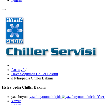
İletişim
Anasayfa
/
Hava Soğutmalı Chiller Bakımı
/
Hyfra-pedia Chiller Bakımı
Hyfra-pedia Chiller Bakımı
yazı boyutu
yazı boyutunu küçült
Yazı
Yazdır