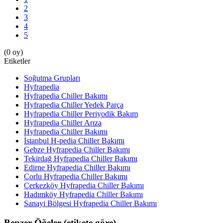
2
3
4
5
(0 oy)
Etiketler
Soğutma Grupları
Hyfrapedia
Hyfrapedia Chiller Bakımı
Hyfrapedia Chiller Yedek Parça
Hyfrapedia Chiller Periyodik Bakım
Hyfrapedia Chiller Arıza
Hyfrapedia Chiller Bakımı
İstanbul H-pedia Chiller Bakımı
Gebze Hyfrapedia Chiller Bakımı
Tekirdağ Hyfrapedia Chiller Bakımı
Edirne Hyfrapedia Chiller Bakımı
Çorlu Hyfrapedia Chiller Bakımı
Çerkezköy Hyfrapedia Chiller Bakımı
Hadımköy Hyfrapedia Chiller Bakımı
Sanayi Bölgesi Hyfrapedia Chiller Bakımı
Benzer Öğeler (etikete göre)