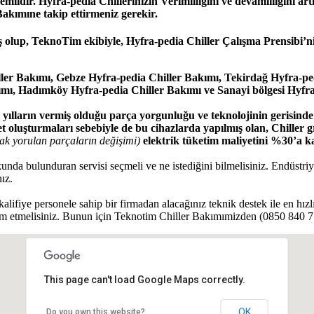
emlidir. Hyfra-pedia Chillerinizin Verimliliğini ve devamlılığını a
kımıne takip ettirmeniz gerekir.
 olup, TeknoTim ekibiyle, Hyfra-pedia Chiller Çalışma Prensibi’n
er Bakımı, Gebze Hyfra-pedia Chiller Bakımı, Tekirdağ Hyfra-ped
mı, Hadımköy Hyfra-pedia Chiller Bakımı ve Sanayi bölgesi Hyfra
lların vermiş olduğu parça yorgunluğu ve teknolojinin gerisinde k
t oluşturmaları sebebiyle de bu cihazlarda yapılmış olan, Chiller 
ak yorulan parçaların değişimi)
elektrik tüketim maliyetini %30’a ka
tokunda bulunduran servisi seçmeli ve ne istediğini bilmelisiniz. Endüst
ız.
kalifiye personele sahip bir firmadan alacağınız teknik destek ile en hız
 etmelisiniz. Bunun için Teknotim Chiller Bakımımizden (0850 840 7 3
This page can't load Google Maps correctly.
OK
Do you own this website?