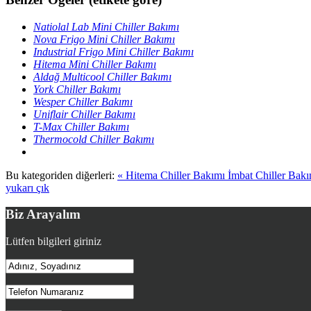
Natiolal Lab Mini Chiller Bakımı
Nova Frigo Mini Chiller Bakımı
Industrial Frigo Mini Chiller Bakımı
Hitema Mini Chiller Bakımı
Aldağ Multicool Chiller Bakımı
York Chiller Bakımı
Wesper Chiller Bakımı
Uniflair Chiller Bakımı
T-Max Chiller Bakımı
Thermocold Chiller Bakımı
Bu kategoriden diğerleri:
« Hitema Chiller Bakımı
İmbat Chiller Bakı
yukarı çık
Biz Arayalım
Lütfen bilgileri giriniz