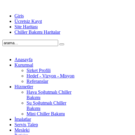
Giriş
Ücretsiz Kayıt
Site Haritası
Chiller Bakımı Haritalar
Anasayfa
Kurumsal
Şirket Profili
Hedef - Vizyon - Misyon
Referanslar
Hizmetler
Hava Soğutmalı Chiller
Bakımı
Su Soğutmalı Chiller
Bakımı
Mini Chiller Bakımı
İmalatlar
Servis Talep
Mesleki