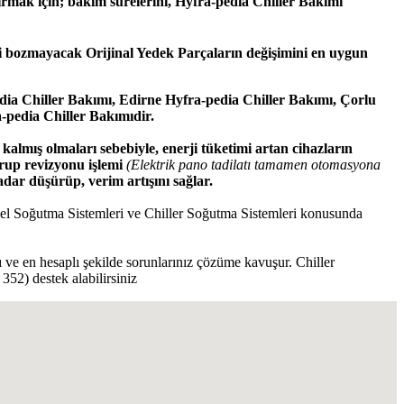
rtırmak için; bakım sürelerini, Hyfra-pedia Chiller Bakımı
i bozmayacak Orijinal Yedek Parçaların değişimini en uygun
ia Chiller Bakımı, Edirne Hyfra-pedia Chiller Bakımı, Çorlu
-pedia Chiller Bakımıdir.
almış olmaları sebebiyle, enerji tüketimi artan cihazların
grup revizyonu işlemi
(Elektrik pano tadilatı tamamen otomasyona
dar düşürüp, verim artışını sağlar.
riyel Soğutma Sistemleri ve Chiller Soğutma Sistemleri konusunda
lı ve en hesaplı şekilde sorunlarınız çözüme kavuşur. Chiller
52) destek alabilirsiniz