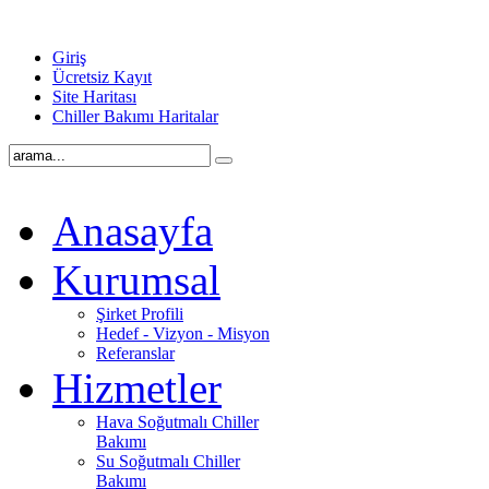
Giriş
Ücretsiz Kayıt
Site Haritası
Chiller Bakımı Haritalar
Anasayfa
Kurumsal
Şirket Profili
Hedef - Vizyon - Misyon
Referanslar
Hizmetler
Hava Soğutmalı Chiller
Bakımı
Su Soğutmalı Chiller
Bakımı